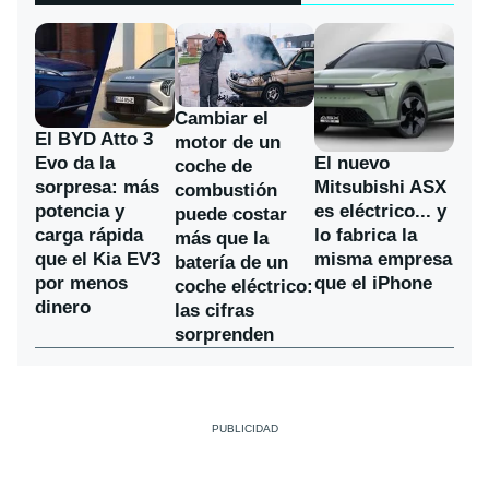
Cambiar el
El BYD Atto 3
motor de un
Evo da la
El nuevo
coche de
sorpresa: más
Mitsubishi ASX
combustión
potencia y
es eléctrico... y
puede costar
carga rápida
lo fabrica la
más que la
que el Kia EV3
misma empresa
batería de un
por menos
que el iPhone
coche eléctrico:
dinero
las cifras
sorprenden