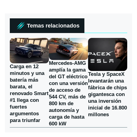
Temas relacionados
Mercedes-AMG
Carga en 12
amplía la gama
minutos y una
Tesla y SpaceX
del GT eléctrico
batería más
levantarán una
con una versión
barata, el
fábrica de chips
de acceso de
renovado Smart
gigantesca con
544 CV, más de
#1 llega con
una inversión
800 km de
fuertes
inicial de 16.800
autonomía y
argumentos
millones
carga de hasta
para triunfar
600 kW