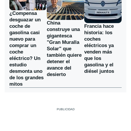
¿Compensa
desguazar un
China
coche de
Francia hace
construye una
gasolina casi
historia: los
gigantesca
nuevo para
coches
"Gran Muralla
comprar un
eléctricos ya
Solar" que
coche
venden más
también quiere
eléctrico? Un
que los
detener el
estudio
gasolina y el
avance del
desmonta uno
diésel juntos
desierto
de los grandes
mitos