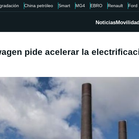
gradación
China petróleo
Smart
MG4
EBRO
Renault
Ford
Noticias
Movilida
gen pide acelerar la electrificac