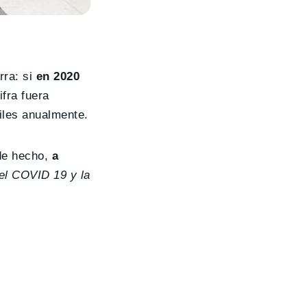
rra: si
en 2020
ifra fuera
iles anualmente.
 de hecho,
a
 el COVID 19 y la