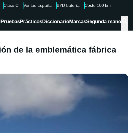
Clase C
Ventas España
BYD batería
Coste 100 km
d
Pruebas
Prácticos
Diccionario
Marcas
Segunda mano
ión de la emblemática fábrica