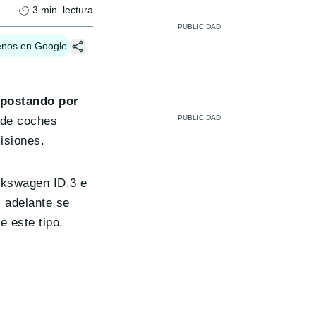
3
min. lectura
enos en Google
apostando por
 de coches
isiones.
lkswagen ID.3 e
s adelante se
e este tipo.