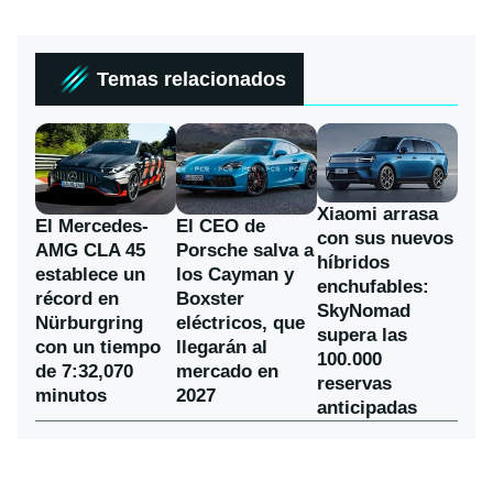
Temas relacionados
Xiaomi arrasa
El Mercedes-
El CEO de
con sus nuevos
AMG CLA 45
Porsche salva a
híbridos
establece un
los Cayman y
enchufables:
récord en
Boxster
SkyNomad
Nürburgring
eléctricos, que
supera las
con un tiempo
llegarán al
100.000
de 7:32,070
mercado en
reservas
minutos
2027
anticipadas