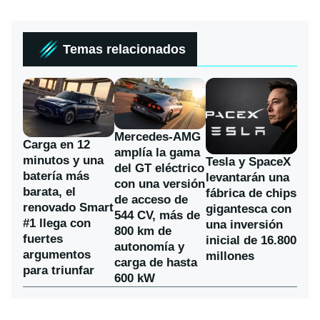
Temas relacionados
Mercedes-AMG
Carga en 12
amplía la gama
minutos y una
Tesla y SpaceX
del GT eléctrico
batería más
levantarán una
con una versión
barata, el
fábrica de chips
de acceso de
renovado Smart
gigantesca con
544 CV, más de
#1 llega con
una inversión
800 km de
fuertes
inicial de 16.800
autonomía y
argumentos
millones
carga de hasta
para triunfar
600 kW