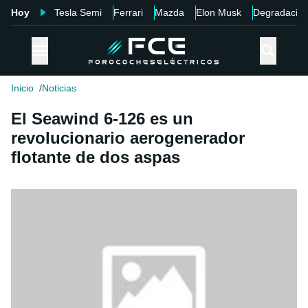
Hoy
Tesla Semi
Ferrari
Mazda
Elon Musk
Degradació
Inicio
Noticias
El Seawind 6-126 es un
revolucionario aerogenerador
flotante de dos aspas