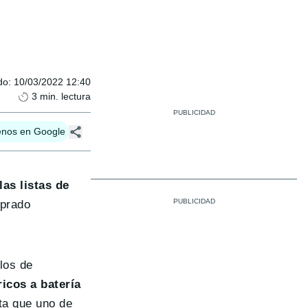
do
:
10/03/2022 12:40
3
min. lectura
enos en Google
as listas de
mprado
los de
icos a batería
ta que uno de