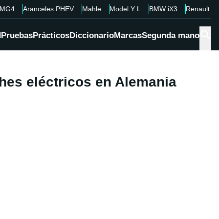
MG4
Aranceles PHEV
Mahle
Model Y L
BMW iX3
Renault 4
d
Pruebas
Prácticos
Diccionario
Marcas
Segunda mano
hes eléctricos en Alemania