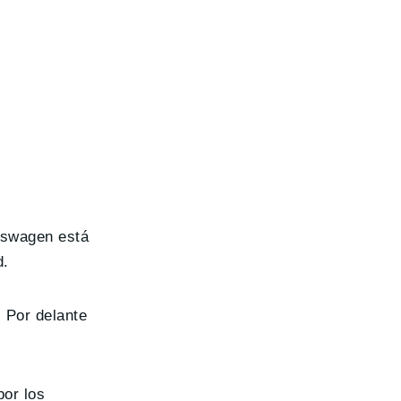
kswagen está
d.
 Por delante
por los