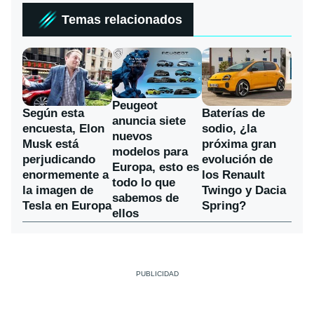
Temas relacionados
Peugeot
Según esta
Baterías de
anuncia siete
encuesta, Elon
sodio, ¿la
nuevos
Musk está
próxima gran
modelos para
perjudicando
evolución de
Europa, esto es
enormemente a
los Renault
todo lo que
la imagen de
Twingo y Dacia
sabemos de
Tesla en Europa
Spring?
ellos