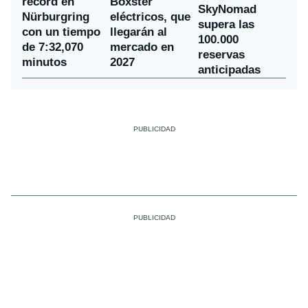
récord en
Boxster
SkyNomad
Nürburgring
eléctricos, que
supera las
con un tiempo
llegarán al
100.000
de 7:32,070
mercado en
reservas
minutos
2027
anticipadas