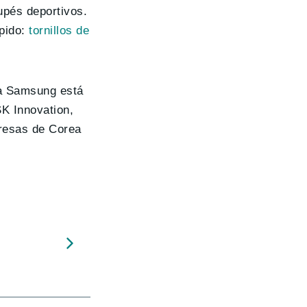
pés deportivos.
úpido:
tornillos de
na Samsung está
K Innovation,
resas de Corea