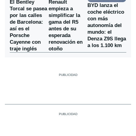
El Bentley
Renault
BYD lanza el
Torcal se pasea
empieza a
coche eléctrico
por las calles
simplificar la
con más
de Barcelona:
gama del R5
autonomía del
así es el
antes de su
mundo: el
Porsche
esperada
Denza Z9S llega
Cayenne con
renovación en
a los 1.100 km
traje inglés
otoño