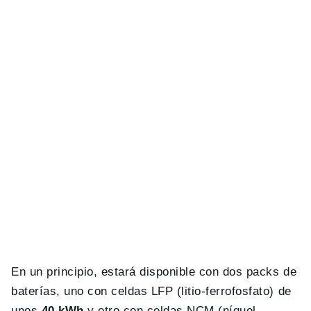
En un principio, estará disponible con dos packs de
baterías, uno con celdas LFP (litio-ferrofosfato) de
unos
40 kWh
y otro con celdas NCM (níquel,