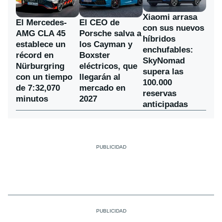
Xiaomi arrasa
El Mercedes-
El CEO de
con sus nuevos
AMG CLA 45
Porsche salva a
híbridos
establece un
los Cayman y
enchufables:
récord en
Boxster
SkyNomad
Nürburgring
eléctricos, que
supera las
con un tiempo
llegarán al
100.000
de 7:32,070
mercado en
reservas
minutos
2027
anticipadas