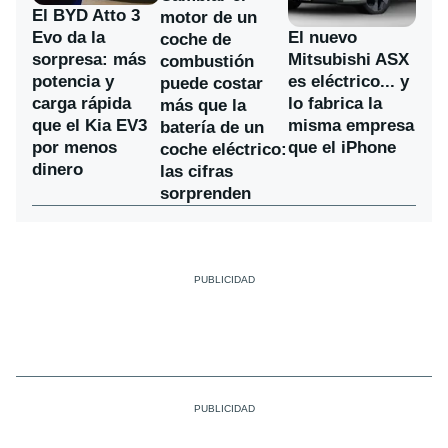
El BYD Atto 3
motor de un
Evo da la
El nuevo
coche de
sorpresa: más
Mitsubishi ASX
combustión
potencia y
es eléctrico... y
puede costar
carga rápida
lo fabrica la
más que la
que el Kia EV3
misma empresa
batería de un
por menos
que el iPhone
coche eléctrico:
dinero
las cifras
sorprenden