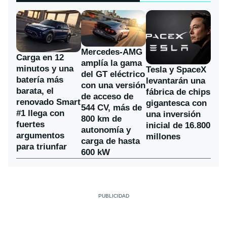
Mercedes-AMG
Carga en 12
amplía la gama
minutos y una
Tesla y SpaceX
del GT eléctrico
batería más
levantarán una
con una versión
barata, el
fábrica de chips
de acceso de
renovado Smart
gigantesca con
544 CV, más de
#1 llega con
una inversión
800 km de
fuertes
inicial de 16.800
autonomía y
argumentos
millones
carga de hasta
para triunfar
600 kW