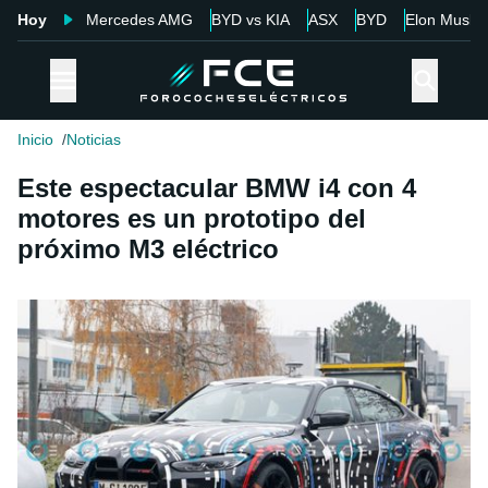
Hoy
Mercedes AMG
BYD vs KIA
ASX
BYD
Elon Musk
Inicio
Noticias
Este espectacular BMW i4 con 4
motores es un prototipo del
próximo M3 eléctrico