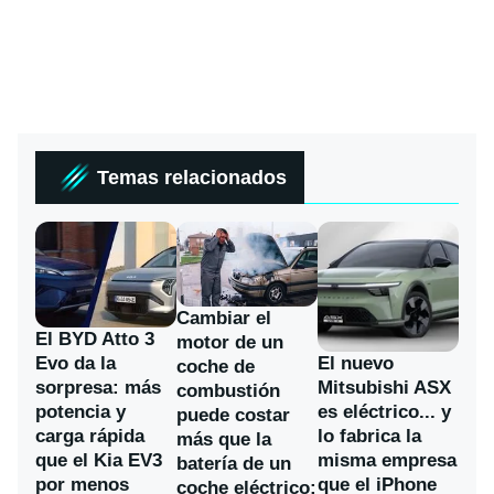
Temas relacionados
Cambiar el
El BYD Atto 3
motor de un
Evo da la
El nuevo
coche de
sorpresa: más
Mitsubishi ASX
combustión
potencia y
es eléctrico... y
puede costar
carga rápida
lo fabrica la
más que la
que el Kia EV3
misma empresa
batería de un
por menos
que el iPhone
coche eléctrico: