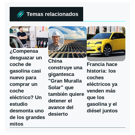
Temas relacionados
¿Compensa
desguazar un
China
coche de
Francia hace
construye una
gasolina casi
historia: los
gigantesca
nuevo para
coches
"Gran Muralla
comprar un
eléctricos ya
Solar" que
coche
venden más
también quiere
eléctrico? Un
que los
detener el
estudio
gasolina y el
avance del
desmonta uno
diésel juntos
desierto
de los grandes
mitos