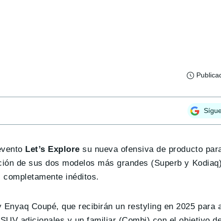
Publica
Sígu
 evento
Let’s Explore
su nueva ofensiva de producto par
ovación de sus dos modelos más grandes (Superb y Kodiaq
s completamente inéditos.
 Enyaq Coupé, que recibirán un restyling en 2025 para 
 SUV adicionales y un familiar (Combi) con el objetivo de