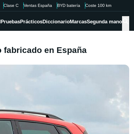
Clase C
Ventas España
BYD batería
Coste 100 km
d
Pruebas
Prácticos
Diccionario
Marcas
Segunda mano
o fabricado en España