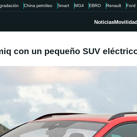
gradación
China petróleo
Smart
MG4
EBRO
Renault
Ford
Noticias
Movilida
amiq con un pequeño SUV eléctric