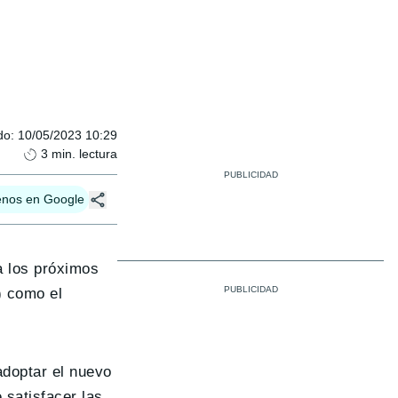
do
:
10/05/2023 10:29
3
min. lectura
enos en Google
a los próximos
) como el
adoptar el nuevo
 satisfacer las