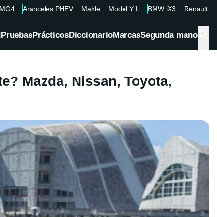
MG4
Aranceles PHEV
Mahle
Model Y L
BMW iX3
Renault 4
d
Pruebas
Prácticos
Diccionario
Marcas
Segunda mano
nte? Mazda, Nissan, Toyota,