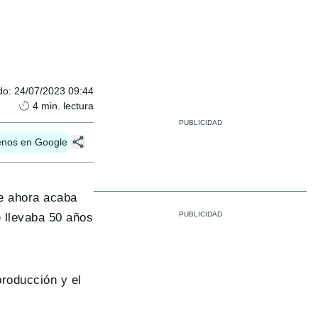
do
:
24/07/2023 09:44
4
min. lectura
enos en Google
ue ahora acaba
e llevaba 50 años
producción y el