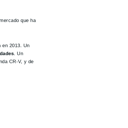
n mercado que ha
n en 2013. Un
idades
. Un
onda CR-V, y de