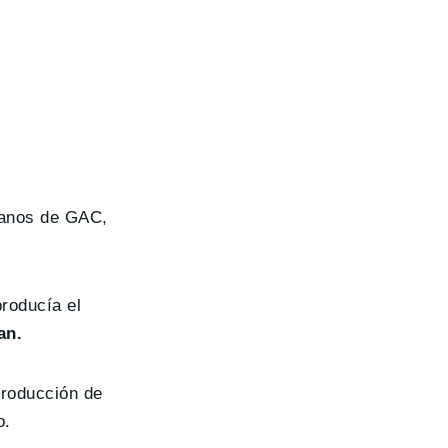
manos de GAC,
producía el
an.
producción de
o.