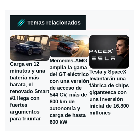
Temas relacionados
Mercedes-AMG
Carga en 12
amplía la gama
minutos y una
Tesla y SpaceX
del GT eléctrico
batería más
levantarán una
con una versión
barata, el
fábrica de chips
de acceso de
renovado Smart
gigantesca con
544 CV, más de
#1 llega con
una inversión
800 km de
fuertes
inicial de 16.800
autonomía y
argumentos
millones
carga de hasta
para triunfar
600 kW