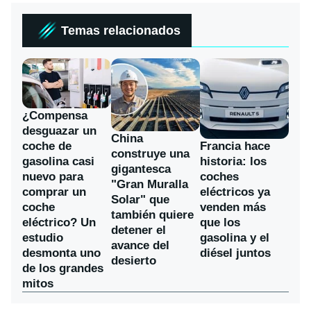
Temas relacionados
¿Compensa
desguazar un
China
coche de
Francia hace
construye una
gasolina casi
historia: los
gigantesca
nuevo para
coches
"Gran Muralla
comprar un
eléctricos ya
Solar" que
coche
venden más
también quiere
eléctrico? Un
que los
detener el
estudio
gasolina y el
avance del
desmonta uno
diésel juntos
desierto
de los grandes
mitos