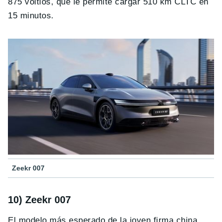
875 voltios, que le permite cargar 510 km CLTC en
15 minutos.
Zeekr 007
10) Zeekr 007
El modelo más esperado de la joven firma china