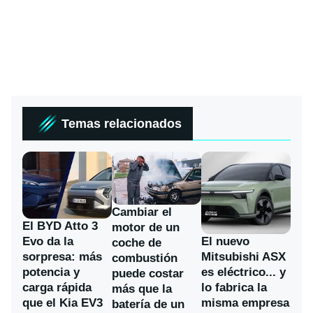
Temas relacionados
Cambiar el
El BYD Atto 3
motor de un
Evo da la
El nuevo
coche de
sorpresa: más
Mitsubishi ASX
combustión
potencia y
es eléctrico... y
puede costar
carga rápida
lo fabrica la
más que la
que el Kia EV3
misma empresa
batería de un