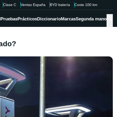
Clase C
Ventas España
BYD batería
Coste 100 km
d
Pruebas
Prácticos
Diccionario
Marcas
Segunda mano
sado?