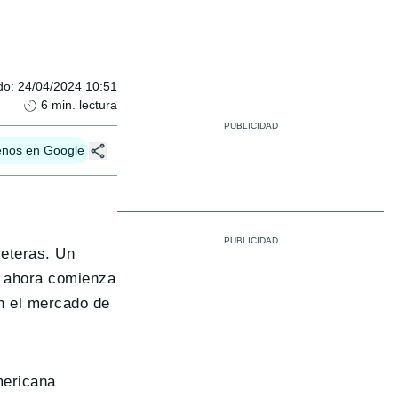
do
:
24/04/2024 10:51
6
min. lectura
enos en Google
reteras. Un
e ahora comienza
n el mercado de
mericana