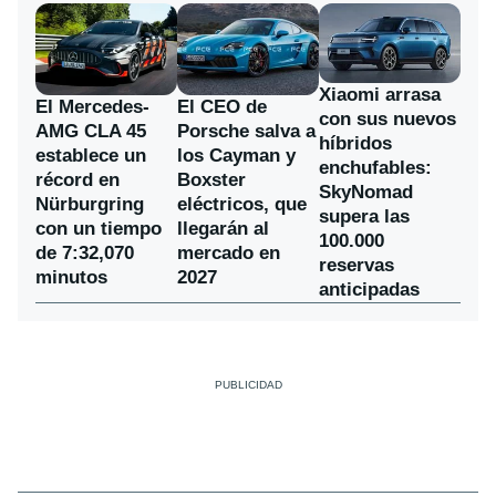
Xiaomi arrasa
El Mercedes-
El CEO de
con sus nuevos
AMG CLA 45
Porsche salva a
híbridos
establece un
los Cayman y
enchufables:
récord en
Boxster
SkyNomad
Nürburgring
eléctricos, que
supera las
con un tiempo
llegarán al
100.000
de 7:32,070
mercado en
reservas
minutos
2027
anticipadas