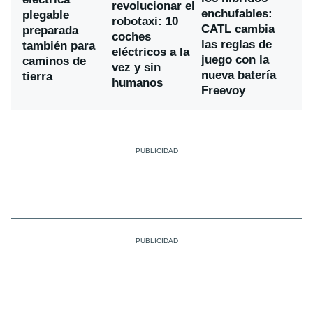
revolucionar el
enchufables:
plegable
robotaxi: 10
CATL cambia
preparada
coches
las reglas de
también para
eléctricos a la
juego con la
caminos de
vez y sin
nueva batería
tierra
humanos
Freevoy