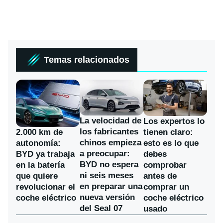
Temas relacionados
La velocidad de
Los expertos lo
los fabricantes
2.000 km de
tienen claro:
chinos empieza
autonomía:
esto es lo que
a preocupar:
BYD ya trabaja
debes
BYD no espera
en la batería
comprobar
ni seis meses
que quiere
antes de
en preparar una
revolucionar el
comprar un
nueva versión
coche eléctrico
coche eléctrico
del Seal 07
usado