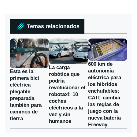
Temas relacionados
600 km de
La carga
autonomía
Esta es la
robótica que
eléctrica para
primera bici
podría
los híbridos
eléctrica
revolucionar el
enchufables:
plegable
robotaxi: 10
CATL cambia
preparada
coches
las reglas de
también para
eléctricos a la
juego con la
caminos de
vez y sin
nueva batería
tierra
humanos
Freevoy