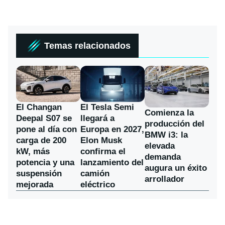
Temas relacionados
El Changan
El Tesla Semi
Comienza la
Deepal S07 se
llegará a
producción del
pone al día con
Europa en 2027,
BMW i3: la
carga de 200
Elon Musk
elevada
kW, más
confirma el
demanda
potencia y una
lanzamiento del
augura un éxito
suspensión
camión
arrollador
mejorada
eléctrico