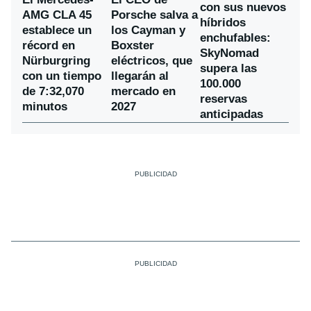
con sus nuevos
AMG CLA 45
Porsche salva a
híbridos
establece un
los Cayman y
enchufables:
récord en
Boxster
SkyNomad
Nürburgring
eléctricos, que
supera las
con un tiempo
llegarán al
100.000
de 7:32,070
mercado en
reservas
minutos
2027
anticipadas