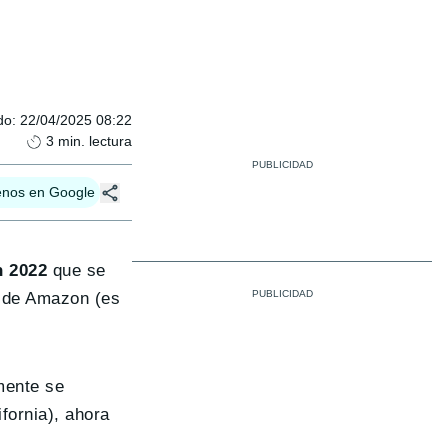
do
:
22/04/2025 08:22
3
min. lectura
enos en Google
n 2022
que se
r de Amazon (es
mente se
fornia), ahora