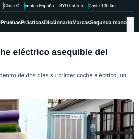
Clase C
Ventas España
BYD batería
Coste 100 km
d
Pruebas
Prácticos
Diccionario
Marcas
Segunda mano
e eléctrico asequible del
entro de dos días su primer coche eléctrico, un