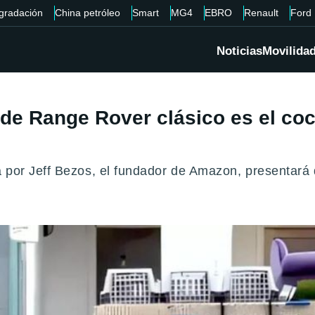
gradación
China petróleo
Smart
MG4
EBRO
Renault
Ford
Noticias
Movilida
e Range Rover clásico es el coch
 por Jeff Bezos, el fundador de Amazon, presentará d