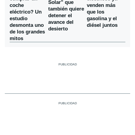
Solar" que
coche
venden más
también quiere
eléctrico? Un
que los
detener el
estudio
gasolina y el
avance del
desmonta uno
diésel juntos
desierto
de los grandes
mitos