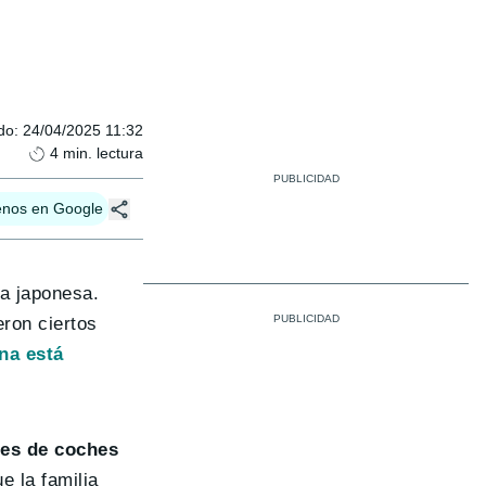
do
:
24/04/2025 11:32
4
min. lectura
enos en Google
ca japonesa.
eron ciertos
na está
nes de coches
 la familia