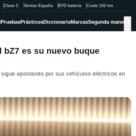
Clase C
Ventas España
BYD batería
Coste 100 km
d
Pruebas
Prácticos
Diccionario
Marcas
Segunda mano
El bZ7 es su nuevo buque
a sigue apostando por sus vehículos eléctricos en