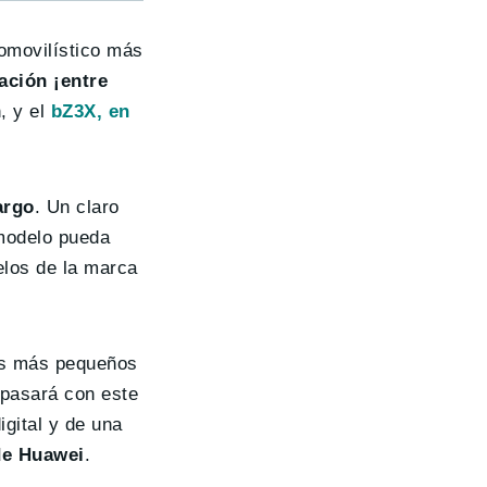
omovilístico más
ación ¡entre
, y el
bZ3X, en
argo
. Un claro
 modelo pueda
elos de la marca
los más pequeños
pasará con este
igital y de una
e Huawei
.