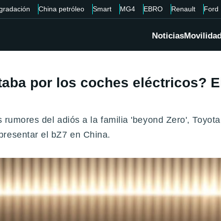
gradación
China petróleo
Smart
MG4
EBRO
Renault
Ford
Noticias
Movilida
taba por los coches eléctricos? 
s rumores del adiós a la familia 'beyond Zero', Toyot
presentar el bZ7 en China.