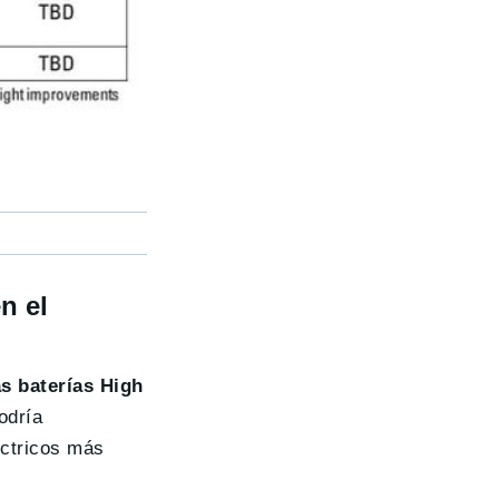
n el
as baterías High
odría
éctricos más