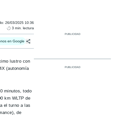
do
:
26/03/2025 10:36
3
min. lectura
enos en Google
ximo lustro con
Z4X (autonomía
20 minutos, todo
00 km WLTP de
 el turno a las
mance), de