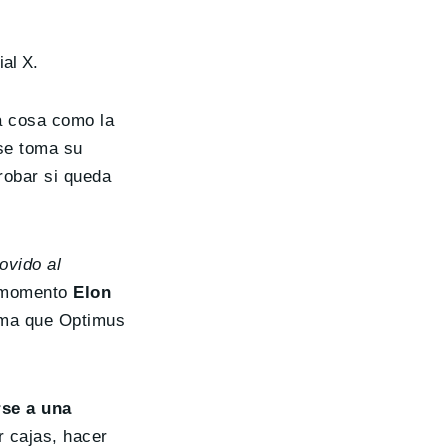
al X.
a cosa como la
 se toma su
robar si queda
ovido al
u momento
Elon
tima que Optimus
rse a una
r cajas, hacer