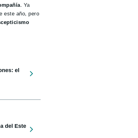
compañía
. Ya
e este año, pero
scepticismo
ones: el
a del Este