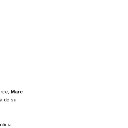
orce,
Marc
á de su
ficial.