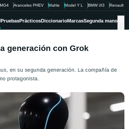
MG4
Aranceles PHEV
Mahle
Model Y L
BMW iX3
Renault 4
d
Pruebas
Prácticos
Diccionario
Marcas
Segunda mano
a generación con Grok
imus, en su segunda generación. La compañía de
omo protagonista.