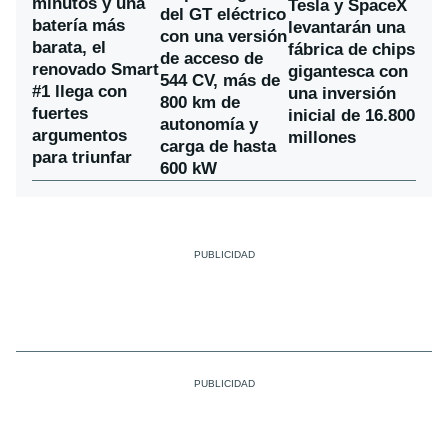
minutos y una
Tesla y SpaceX
del GT eléctrico
batería más
levantarán una
con una versión
barata, el
fábrica de chips
de acceso de
renovado Smart
gigantesca con
544 CV, más de
#1 llega con
una inversión
800 km de
fuertes
inicial de 16.800
autonomía y
argumentos
millones
carga de hasta
para triunfar
600 kW