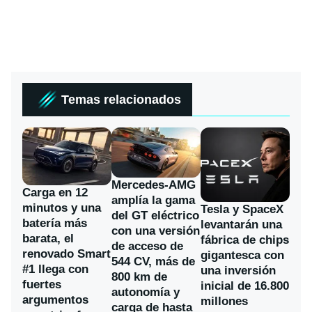
Temas relacionados
Mercedes-AMG
Carga en 12
amplía la gama
minutos y una
Tesla y SpaceX
del GT eléctrico
batería más
levantarán una
con una versión
barata, el
fábrica de chips
de acceso de
renovado Smart
gigantesca con
544 CV, más de
#1 llega con
una inversión
800 km de
fuertes
inicial de 16.800
autonomía y
argumentos
millones
carga de hasta