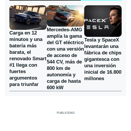
Mercedes-AMG
Carga en 12
amplía la gama
minutos y una
Tesla y SpaceX
del GT eléctrico
batería más
levantarán una
con una versión
barata, el
fábrica de chips
de acceso de
renovado Smart
gigantesca con
544 CV, más de
#1 llega con
una inversión
800 km de
fuertes
inicial de 16.800
autonomía y
argumentos
millones
carga de hasta
para triunfar
600 kW