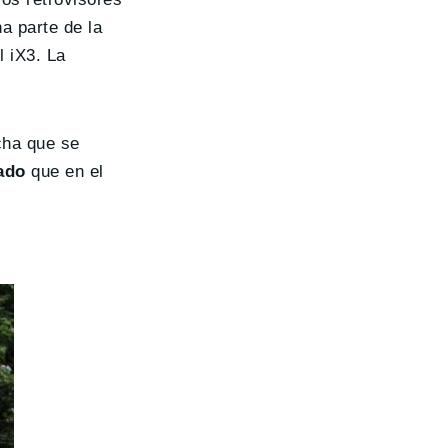
na parte de la
l iX3. La
echa que se
ado
que en el