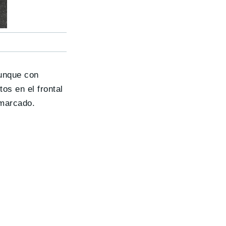
aunque con
os en el frontal
 marcado.