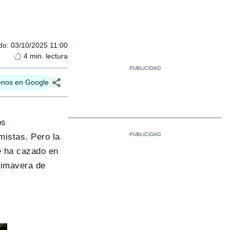
do
:
03/10/2025 11:00
4
min. lectura
enos en Google
os
mistas. Pero la
e ha cazado en
rimavera de