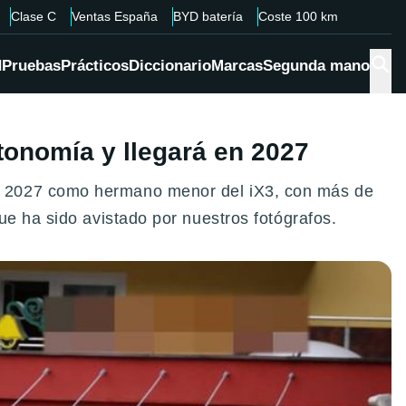
Clase C
Ventas España
BYD batería
Coste 100 km
d
Pruebas
Prácticos
Diccionario
Marcas
Segunda mano
onomía y llegará en 2027
n 2027 como hermano menor del iX3, con más de
ue ha sido avistado por nuestros fotógrafos.