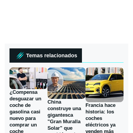
Temas relacionados
¿Compensa
desguazar un
China
coche de
Francia hace
construye una
gasolina casi
historia: los
gigantesca
nuevo para
coches
"Gran Muralla
comprar un
eléctricos ya
Solar" que
coche
venden más