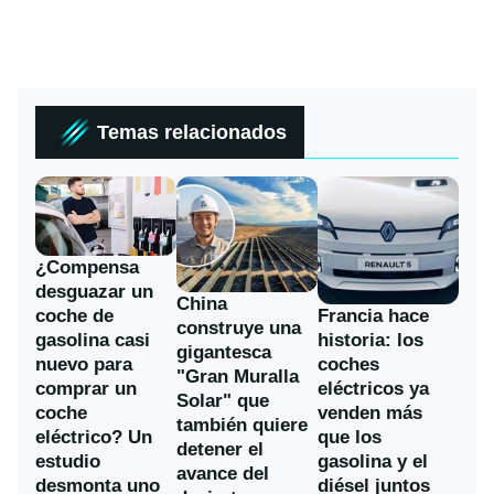
Temas relacionados
¿Compensa
desguazar un
China
coche de
Francia hace
construye una
gasolina casi
historia: los
gigantesca
nuevo para
coches
"Gran Muralla
comprar un
eléctricos ya
Solar" que
coche
venden más
también quiere
eléctrico? Un
que los
detener el
estudio
gasolina y el
avance del
desmonta uno
diésel juntos