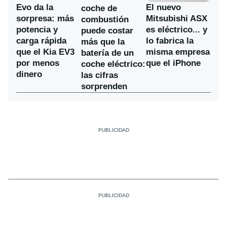
Evo da la
El nuevo
coche de
sorpresa: más
Mitsubishi ASX
combustión
potencia y
es eléctrico... y
puede costar
carga rápida
lo fabrica la
más que la
que el Kia EV3
misma empresa
batería de un
por menos
que el iPhone
coche eléctrico:
dinero
las cifras
sorprenden