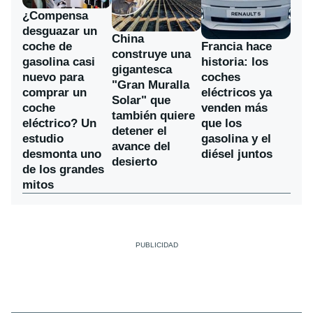
¿Compensa
desguazar un
China
coche de
Francia hace
construye una
gasolina casi
historia: los
gigantesca
nuevo para
coches
"Gran Muralla
comprar un
eléctricos ya
Solar" que
coche
venden más
también quiere
eléctrico? Un
que los
detener el
estudio
gasolina y el
avance del
desmonta uno
diésel juntos
desierto
de los grandes
mitos