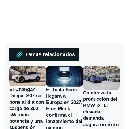
Temas relacionados
El Changan
El Tesla Semi
Comienza la
Deepal S07 se
llegará a
producción del
pone al día con
Europa en 2027,
BMW i3: la
carga de 200
Elon Musk
elevada
kW, más
confirma el
demanda
potencia y una
lanzamiento del
augura un éxito
suspensión
camión