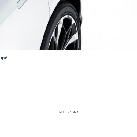
oupé.