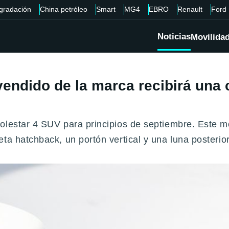
gradación
China petróleo
Smart
MG4
EBRO
Renault
Ford
Noticias
Movilida
endido de la marca recibirá una c
olestar 4 SUV para principios de septiembre. Este m
eta hatchback, un portón vertical y una luna posteri