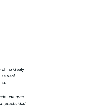
o chino Geely
o se verá
ina.
vado una gran
n practicidad.