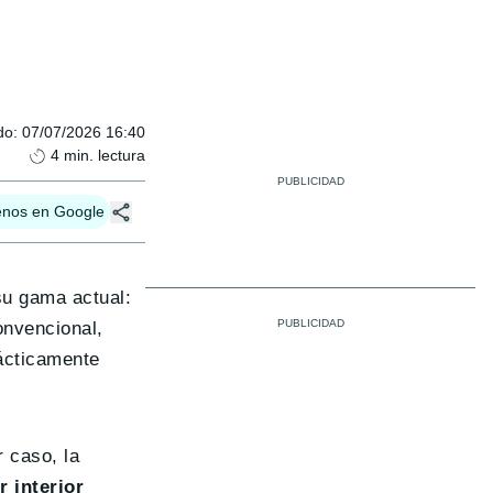
do
:
07/07/2026 16:40
4
min. lectura
enos en Google
su gama actual:
onvencional,
ácticamente
 caso, la
r interior