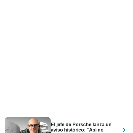
El jefe de Porsche lanza un
aviso histórico: “Así no