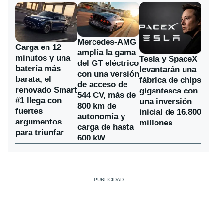
Mercedes-AMG
Carga en 12
amplía la gama
minutos y una
Tesla y SpaceX
del GT eléctrico
batería más
levantarán una
con una versión
barata, el
fábrica de chips
de acceso de
renovado Smart
gigantesca con
544 CV, más de
#1 llega con
una inversión
800 km de
fuertes
inicial de 16.800
autonomía y
argumentos
millones
carga de hasta
para triunfar
600 kW