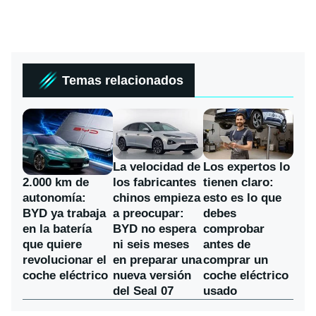
Temas relacionados
La velocidad de
Los expertos lo
los fabricantes
2.000 km de
tienen claro:
chinos empieza
autonomía:
esto es lo que
a preocupar:
BYD ya trabaja
debes
BYD no espera
en la batería
comprobar
ni seis meses
que quiere
antes de
en preparar una
revolucionar el
comprar un
nueva versión
coche eléctrico
coche eléctrico
del Seal 07
usado