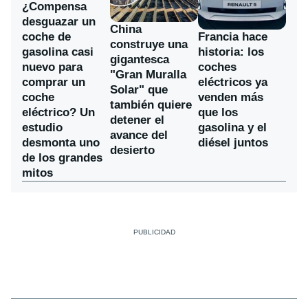
¿Compensa
desguazar un
China
coche de
Francia hace
construye una
gasolina casi
historia: los
gigantesca
nuevo para
coches
"Gran Muralla
comprar un
eléctricos ya
Solar" que
coche
venden más
también quiere
eléctrico? Un
que los
detener el
estudio
gasolina y el
avance del
desmonta uno
diésel juntos
desierto
de los grandes
mitos