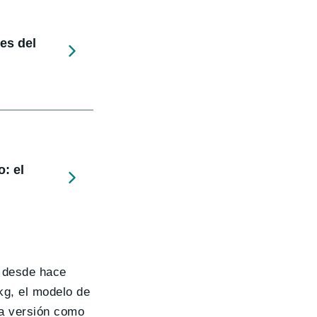
nes del
: el
a desde hace
kg, el modelo de
ta versión como