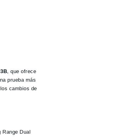
D3B
, que ofrece
 una prueba más
 los cambios de
ng Range Dual